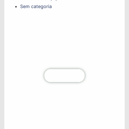
Sem categoria
Não perca nenhum conteúdo!
Fique por dentro de todas as atualizações
diretamente na sua caixa de entrada. Junte-se à
nossa comunidade hoje mesmo!
Clique aqui