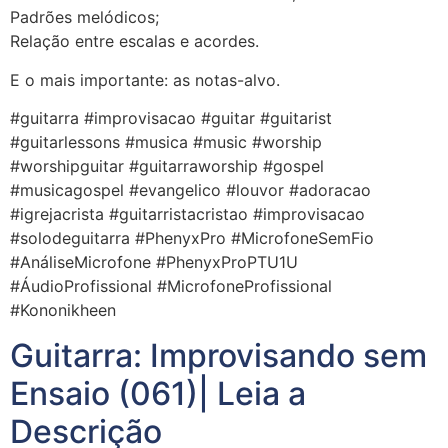
Padrões melódicos;
Relação entre escalas e acordes.
E o mais importante: as notas-alvo.
#guitarra #improvisacao #guitar #guitarist
#guitarlessons #musica #music #worship
#worshipguitar #guitarraworship #gospel
#musicagospel #evangelico #louvor #adoracao
#igrejacrista #guitarristacristao #improvisacao
#solodeguitarra #PhenyxPro #MicrofoneSemFio
#AnáliseMicrofone #PhenyxProPTU1U
#ÁudioProfissional #MicrofoneProfissional
#Kononikheen
Guitarra: Improvisando sem
Ensaio (061)| Leia a
Descrição