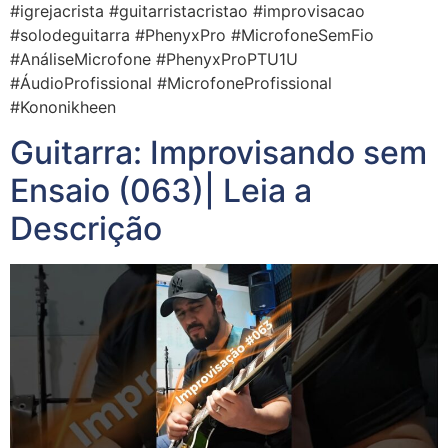
#igrejacrista #guitarristacristao #improvisacao
#solodeguitarra #PhenyxPro #MicrofoneSemFio
#AnáliseMicrofone #PhenyxProPTU1U
#ÁudioProfissional #MicrofoneProfissional
#Kononikheen
Guitarra: Improvisando sem
Ensaio (063)| Leia a
Descrição