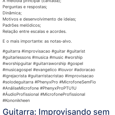
A melodia principal (cantada);
Perguntas e respostas;
Dinâmica;
Motivos e desenvolvimento de ideias;
Padrões melódicos;
Relação entre escalas e acordes.
E o mais importante: as notas-alvo.
#guitarra #improvisacao #guitar #guitarist
#guitarlessons #musica #music #worship
#worshipguitar #guitarraworship #gospel
#musicagospel #evangelico #louvor #adoracao
#igrejacrista #guitarristacristao #improvisacao
#solodeguitarra #PhenyxPro #MicrofoneSemFio
#AnáliseMicrofone #PhenyxProPTU1U
#ÁudioProfissional #MicrofoneProfissional
#Kononikheen
Guitarra: Improvisando sem