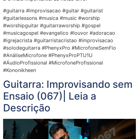
#guitarra #improvisacao #guitar #guitarist
#guitarlessons #musica #music #worship
#worshipguitar #guitarraworship #gospel
#musicagospel #evangelico #louvor #adoracao
#igrejacrista #guitarristacristao #improvisacao
#solodeguitarra #PhenyxPro #MicrofoneSemFio
#AnáliseMicrofone #PhenyxProPTU1U
#ÁudioProfissional #MicrofoneProfissional
#Kononikheen
Guitarra: Improvisando sem
Ensaio (067)| Leia a
Descrição