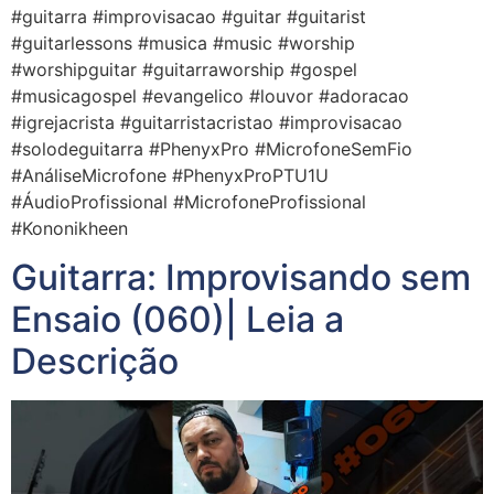
#guitarra #improvisacao #guitar #guitarist
#guitarlessons #musica #music #worship
#worshipguitar #guitarraworship #gospel
#musicagospel #evangelico #louvor #adoracao
#igrejacrista #guitarristacristao #improvisacao
#solodeguitarra #PhenyxPro #MicrofoneSemFio
#AnáliseMicrofone #PhenyxProPTU1U
#ÁudioProfissional #MicrofoneProfissional
#Kononikheen
Guitarra: Improvisando sem
Ensaio (060)| Leia a
Descrição