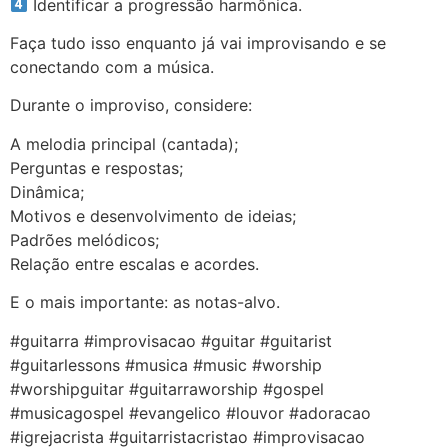
Identificar a progressão harmônica.
Faça tudo isso enquanto já vai improvisando e se
conectando com a música.
Durante o improviso, considere:
A melodia principal (cantada);
Perguntas e respostas;
Dinâmica;
Motivos e desenvolvimento de ideias;
Padrões melódicos;
Relação entre escalas e acordes.
E o mais importante: as notas-alvo.
#guitarra #improvisacao #guitar #guitarist
#guitarlessons #musica #music #worship
#worshipguitar #guitarraworship #gospel
#musicagospel #evangelico #louvor #adoracao
#igrejacrista #guitarristacristao #improvisacao