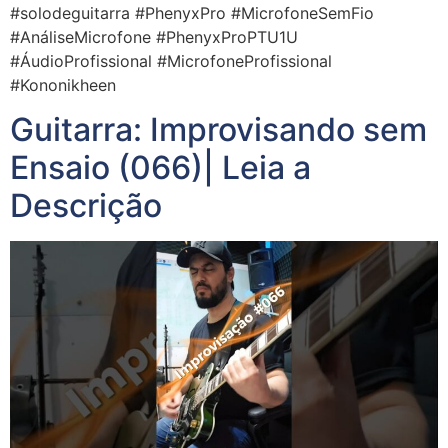
#solodeguitarra #PhenyxPro #MicrofoneSemFio
#AnáliseMicrofone #PhenyxProPTU1U
#ÁudioProfissional #MicrofoneProfissional
#Kononikheen
Guitarra: Improvisando sem
Ensaio (066)| Leia a
Descrição