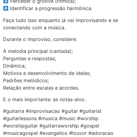
Perceber o groove (rítmica);
Identificar a progressão harmônica.
Faça tudo isso enquanto já vai improvisando e se
conectando com a música.
Durante o improviso, considere:
A melodia principal (cantada);
Perguntas e respostas;
Dinâmica;
Motivos e desenvolvimento de ideias;
Padrões melódicos;
Relação entre escalas e acordes.
E o mais importante: as notas-alvo.
#guitarra #improvisacao #guitar #guitarist
#guitarlessons #musica #music #worship
#worshipguitar #guitarraworship #gospel
#musicagospel #evangelico #louvor #adoracao