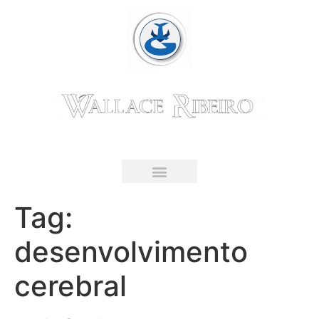
Guitarrista & Educador Musical
LIVRO DIGITAL
Tag:
desenvolvimento
cerebral