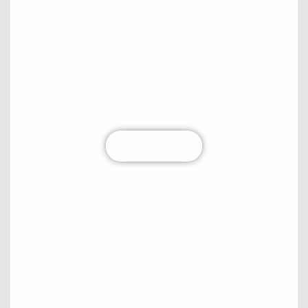
Não perca nenhum conteúdo!
Fique por dentro de todas as atualizações
diretamente na sua caixa de entrada. Junte-se à
nossa comunidade hoje mesmo!
Clique aqui