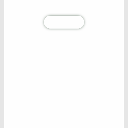
diretamente na sua caixa de entrada. Junte-se à
nossa comunidade hoje mesmo!
Clique aqui