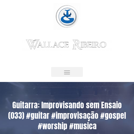
Guitarrista & Educador Musical
LIVRO DIGITAL
Guitarra: Improvisando sem Ensaio
(033) #guitar #improvisação #gospel
#worship #musica