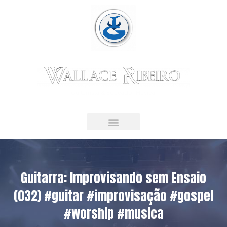
Guitarrista & Educador Musical
LIVRO DIGITAL
Guitarra: Improvisando sem Ensaio
(032) #guitar #improvisação #gospel
#worship #musica