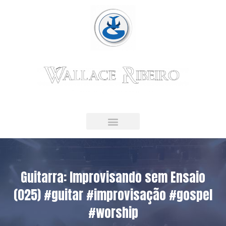
Guitarrista & Educador Musical
LIVRO DIGITAL
Guitarra: Improvisando sem Ensaio
(025) #guitar #improvisação #gospel
#worship