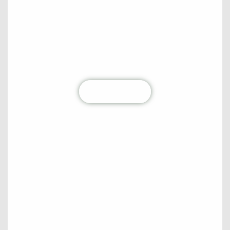
Não perca nenhum conteúdo!
Fique por dentro de todas as atualizações
diretamente na sua caixa de entrada. Junte-se à
nossa comunidade hoje mesmo!
Clique aqui