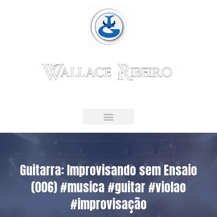
Guitarrista & Educador Musical
LIVRO DIGITAL
Guitarra: Improvisando sem Ensaio
(006) #musica #guitar #violao
#improvisação