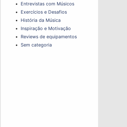
Entrevistas com Músicos
Exercícios e Desafios
História da Música
Inspiração e Motivação
Reviews de equipamentos
Sem categoria
Não perca nenhum
conteúdo!
Fique por dentro de todas as
atualizações diretamente na
sua caixa de entrada. Junte-
se à nossa comunidade hoje
mesmo!