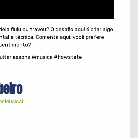
deia fluiu ou travou? O desafio aqui é criar algo
tal e técnica. Comenta aqui: você prefere
 sentimento?
guitarlessons #musica #flowstate
beiro
or Musical