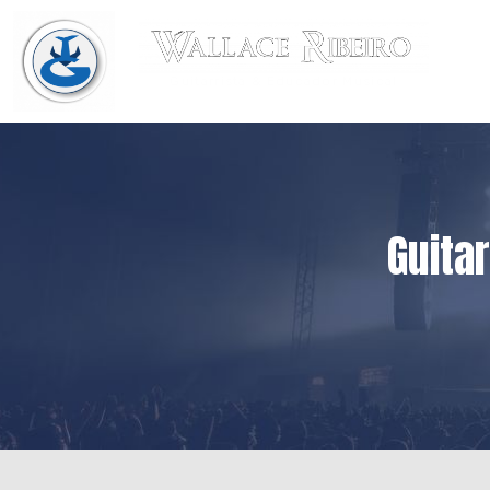
Guitarrista & Educador Musical
Guita