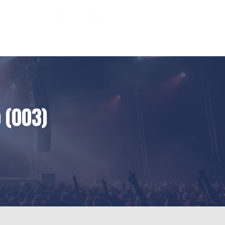
DIA
BLOG
CONTATO
S
 (003)