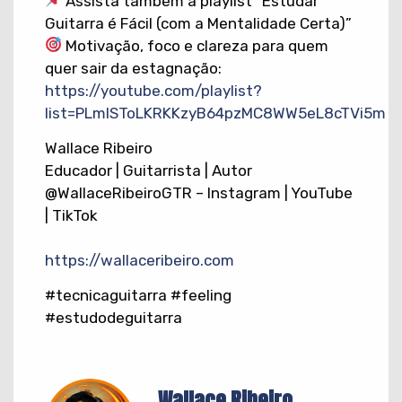
Assista também a playlist “Estudar
Guitarra é Fácil (com a Mentalidade Certa)”
Motivação, foco e clareza para quem
quer sair da estagnação:
https://youtube.com/playlist?
list=PLmISToLKRKKzyB64pzMC8WW5eL8cTVi5m
Wallace Ribeiro
Educador | Guitarrista | Autor
@WallaceRibeiroGTR – Instagram | YouTube
| TikTok
https://wallaceribeiro.com
#tecnicaguitarra #feeling
#estudodeguitarra
Wallace Ribeiro