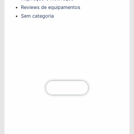
Reviews de equipamentos
Sem categoria
Não perca nenhum conteúdo!
Fique por dentro de todas as atualizações
diretamente na sua caixa de entrada. Junte-se à
nossa comunidade hoje mesmo!
Clique aqui