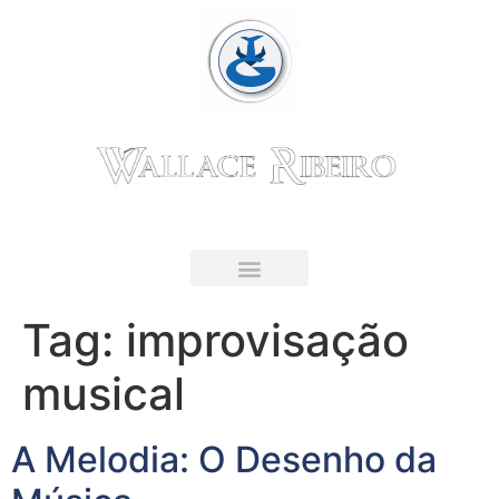
Guitarrista & Educador Musical
LIVRO DIGITAL
Tag:
improvisação
musical
A Melodia: O Desenho da