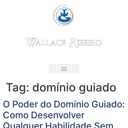
Guitarrista & Educador Musical
LIVRO DIGITAL
Tag:
domínio guiado
O Poder do Domínio Guiado:
Como Desenvolver
Qualquer Habilidade Sem