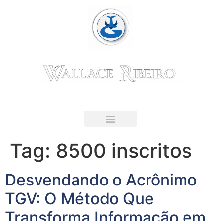
Guitarrista & Educador Musical
LIVRO DIGITAL
Tag:
8500 inscritos
Desvendando o Acrônimo
TGV: O Método Que
Transforma Informação em